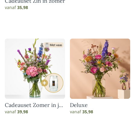
Cadeauset Zin in zomer
vanaf
35,98
Cadeauset Zomer in je
Deluxe
vaas
vanaf
39,98
vanaf
35,98